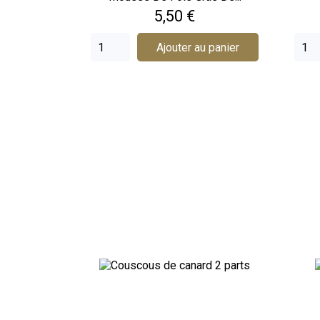
Prix
5,50 €
Ajouter au panier