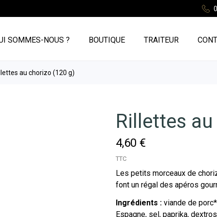
0
UI SOMMES-NOUS ?
BOUTIQUE
TRAITEUR
CONT
llettes au chorizo (120 g)
Rillettes au
4,60 €
TTC
Les petits morceaux de chorizo
font un régal des apéros gou
Ingrédients :
viande de porc*,
Espagne, sel, paprika, dextrose