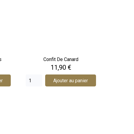
s
Confit De Canard
Prix
11,90 €
er
Ajouter au panier