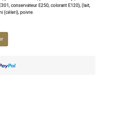
E301, conservateur E250, colorant E120), (lait,
i (céleri), poivre.
er