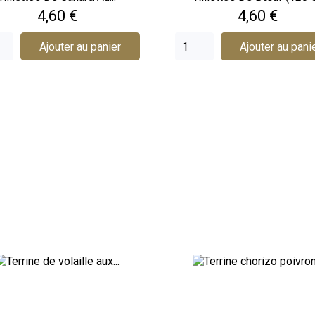
Prix
Prix
4,60 €
4,60 €
Ajouter au panier
Ajouter au pani