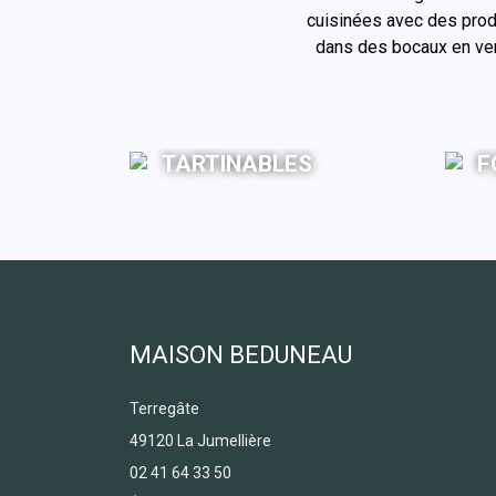
cuisinées avec des produ
dans des bocaux en verr
TARTINABLES
F
MAISON BEDUNEAU
Terregâte
49120 La Jumellière
02 41 64 33 50