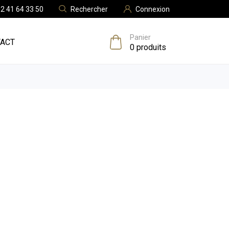
Rechercher
Connexion
2 41 64 33 50
Panier
ACT
0
produits